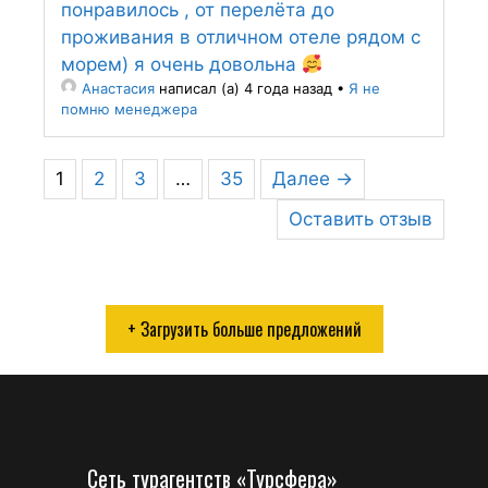
понравилось , от перелёта до
проживания в отличном отеле рядом с
морем) я очень довольна
Анастасия
написал (а) 4 года назад
•
Я не
помню менеджера
1
2
3
…
35
Далее →
Оставить отзыв
+ Загрузить больше предложений
Сеть турагентств «Турсфера»