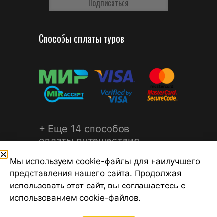
Способы оплаты туров
+ Еще 14 способов
оплаты путешествия
Мы используем cookie-файлы для наилучшего
представления нашего сайта. Продолжая
использовать этот сайт, вы соглашаетесь с
использованием cookie-файлов.
©2026 Турагентство Турсфера - Поиск туров от надежных
туроператоров, официальный сайт турфирмы ТУРСФЕРА -