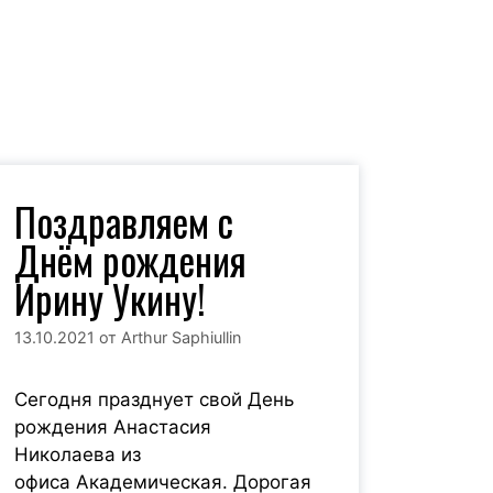
Поздравляем с
рьяна Коклюева
Юли
Днём рождения
Ирину Укину!
есконечно люблю
Очень л
шествовать, посещать
работать с
13.10.2021
от
Arthur Saphiullin
ые страны и места,
и друж
стлива тогда, когда
стараюс
ливы мои туристы. Для
любимо
Сегодня празднует свой День
я путешествие — это
посещат
рождения Анастасия
эмоции и тёплые
страны, о
Николаева из
минания, а не маршрут
Путеше
офиса Академическая. Дорогая
дования в билетах…
вдохнове