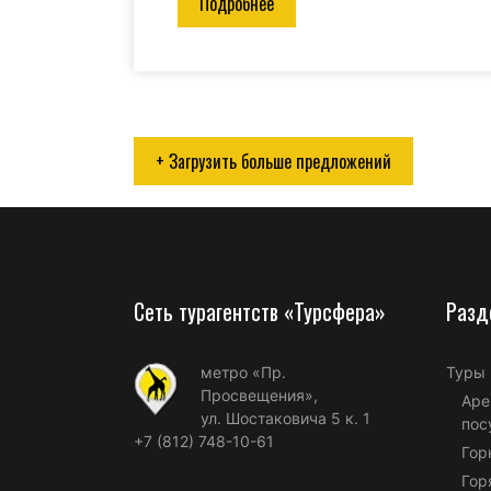
Подробнее
+ Загрузить больше предложений
Сеть турагентств «Турсфера»
Разд
метро «Пр.
Туры
Просвещения»,
Аре
ул. Шостаковича 5 к. 1
пос
+7 (812) 748-10-61
Гор
Гор