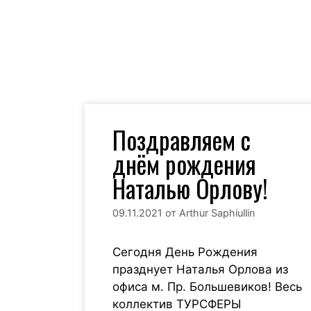
Поздравляем с
Лидия Шумкин
кина
днём рождения
Наталью Орлову!
Я считаю, что нужно
то самое
щедрым к этой жизни, 
о, которое
09.11.2021
от
Arthur Saphiullin
она будет щедра к т
мерить
с ними свою
 назад, я
Сегодня День Рождения
ься от этого
празднует Наталья Орлова из
о. Они
офиса м. Пр. Большевиков! Весь
ыслом и
коллектив ТУРСФЕРЫ
ывая новые