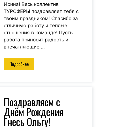
Ирина! Весь коллектив
всегда чу
ТУРСФЕРЫ поздравляет тебя с
чуточку л
твоим праздником! Спасибо за
активный о
отличную работу и теплые
отношения в команде! Пусть
работа приносит радость и
впечатляющие …
Подробнее
Поздравляем с
Днём Рождения
Гнесь Ольгу!