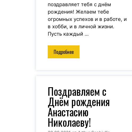
поздравляет тебя с днём
давая
рождения! Желаем тебе
ть мир во
огромных успехов и в работе, и
. Для меня
в хобби, и в личной жизни.
 не просто
ник энергии
Пусть каждый …
ый помогает
и с душой.
Подробнее
Поздравляем с
Днём рождения
Анастасию
Николаеву!