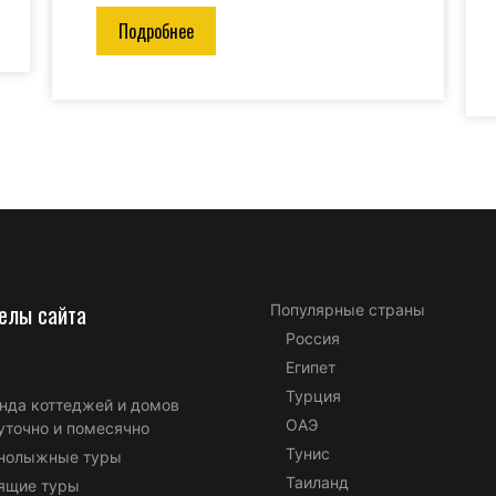
Подробнее
елы сайта
Популярные страны
Россия
Египет
Турция
нда коттеджей и домов
ОАЭ
уточно и помесячно
Тунис
нолыжные туры
Таиланд
ящие туры