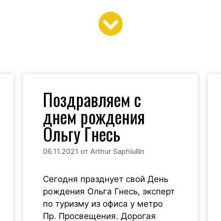
Поздравляем с
а
Ма
Ксения Хлопова
днем рождения
Ольгу Гнесь
 быть
Б
Для меня путешествие одно из
и тогда
путе
основных радостей в жизни,
06.11.2021
от
Arthur Saphiullin
ебе.
нов
воспоминания о котором
сча
останутся с нами на долгие
счаст
годы,люблю свою работу и
Сегодня празднует свой День
мен
людей,их мечты в моих руках
рождения Ольга Гнесь, эксперт
превращаются в результат,
по туризму из офиса у метро
воспо
которым я горжусь! Спешите
Пр. Просвещения. Дорогая
сле
видеть МИР!