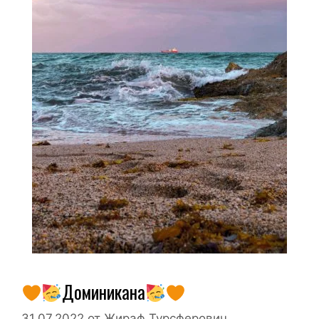
Доминикана
31.07.2022
от
Жираф Турсферович