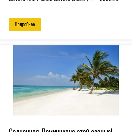
…
Подробнее
Солнечная Доминикана этой осенью!