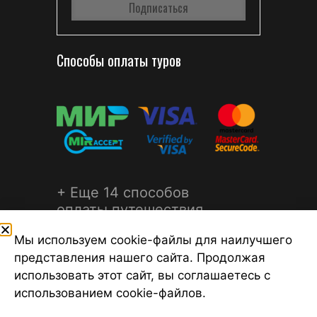
Способы оплаты туров
+ Еще 14 способов
оплаты путешествия
Мы используем cookie-файлы для наилучшего
представления нашего сайта. Продолжая
использовать этот сайт, вы соглашаетесь с
использованием cookie-файлов.
©2026 Турагентство Турсфера - Поиск туров от надежных
туроператоров, официальный сайт турфирмы ТУРСФЕРА -