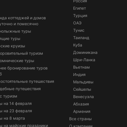
Россия
Египет
Турция
нда коттеджей и домов
ОАЭ
уточно и помесячно
Тунис
нолыжные туры
Таиланд
ящие туры
Куба
ские круизы
Доминикана
оровительный туризм
Шри-Ланка
омнические туры
Вьетнам
нее бронирование туров
6
Индия
остоятельные путешествия
Мальдивы
дебные путешествия
Сейшелы
с туризм
Венесуэла
ы на 14 февраля
Абхазия
ы на 23 февраля
Армения
ы на 8 марта
Все страны
ы на майские праздники
О компании