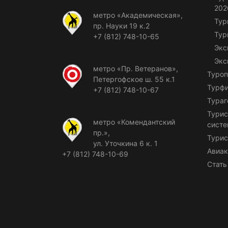
202
метро «Академическая»,
Тур
пр. Науки 19 к.2
Тур
+7 (812) 748-10-65
Экс
Экс
метро «Пр. Ветеранов»,
Туроп
Петергофское ш. 55 к.1
Турф
+7 (812) 748-10-67
Тураг
Турис
метро «Комендантский
сист
пр.»,
Турис
ул. Уточкина 6 к. 1
Авиак
+7 (812) 748-10-69
Стать