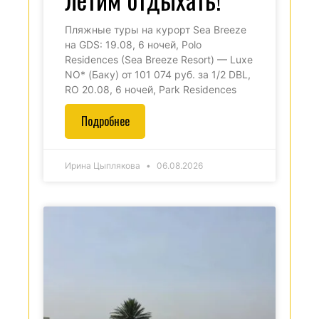
Пляжные туры на курорт Sea Breeze
на GDS: 19.08, 6 ночей, Polo
Residences (Sea Breeze Resort) — Luxe
NO* (Баку) от 101 074 руб. за 1/2 DBL,
RO 20.08, 6 ночей, Park Residences
Подробнее
Ирина Цыплякова
06.08.2026