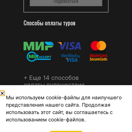
Способы оплаты туров
+ Еще 14 способов
оплаты путешествия
Мы используем cookie-файлы для наилучшего
представления нашего сайта. Продолжая
использовать этот сайт, вы соглашаетесь с
использованием cookie-файлов.
©2026 Турагентство Турсфера - Поиск туров от надежных
туроператоров, официальный сайт турфирмы ТУРСФЕРА -