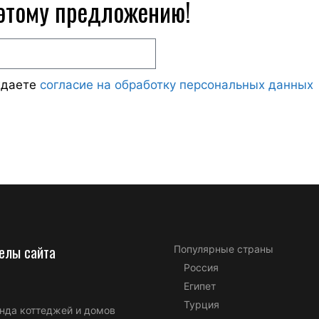
 этому предложению!
ждаете
согласие на обработку персональных данных
елы сайта
Популярные страны
Россия
Египет
Турция
нда коттеджей и домов