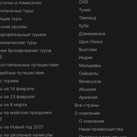
ОАЭ
уточно и помесячно
Тунис
нолыжные туры
Таиланд
ящие туры
Куба
ские круизы
Доминикана
оровительный туризм
Шри-Ланка
омнические туры
Вьетнам
нее бронирование туров
6
Индия
остоятельные путешествия
Мальдивы
дебные путешествия
Сейшелы
с туризм
Венесуэла
ы на 14 февраля
Абхазия
ы на 23 февраля
Армения
ы на 8 марта
Все страны
ы на майские праздники
О компании
6
О компании
ы на Новый год 2027
Наши преимущества
ы на школьные каникулы
Подарки и розыгрыши