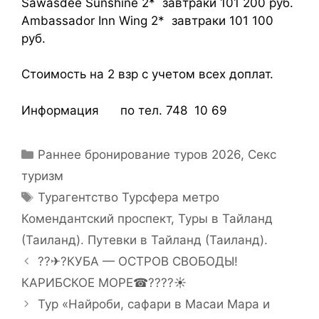
Sawasdee Sunshine
2*
завтраки 101 200 руб.
Ambassador Inn Wing
2*
завтраки 101 100
руб.
Стоимость на 2 взр с учетом всех доплат.
Информация по тел. 748 10 69
Раннее бронирование туров 2026
,
Секс
туризм
Турагентство Турсфера метро
Комендантский проспект
,
Туры в Тайланд
(Таиланд). Путевки в Тайланд (Таиланд).
??✈?КУБА — ОСТРОВ СВОБОДЫ!
КАРИБСКОЕ МОРЕ☎????☀
Тур «Найроби, сафари в Масаи Мара и