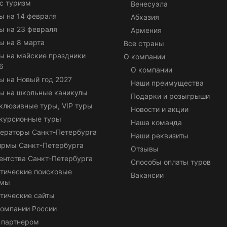
с туризм
Венесуэла
ы на 14 февраля
Абхазия
ы на 23 февраля
Армения
ы на 8 марта
Все страны
ы на майские праздники
О компании
6
О компании
ы на Новый год 2027
Наши преимущества
ы на школьные каникулы
Подарки и розыгрыши
клюзивные туры, VIP туры
Новости и акции
курсионные туры
Наша команда
ераторы Санкт-Петербурга
Наши реквизиты
ирмы Санкт-Петербурга
Отзывы
ентства Санкт-Петербурга
Способы оплаты туров
тические поисковые
Вакансии
емы
тические сайты
омпании России
 партнером