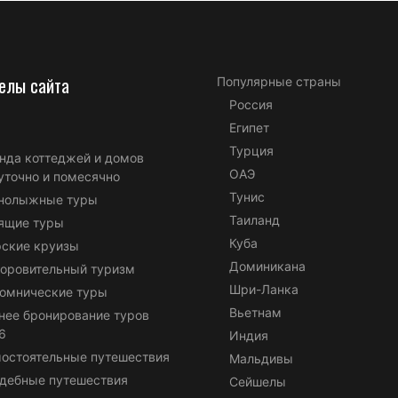
елы сайта
Популярные страны
Россия
Египет
Турция
нда коттеджей и домов
ОАЭ
уточно и помесячно
Тунис
нолыжные туры
Таиланд
ящие туры
Куба
ские круизы
Доминикана
оровительный туризм
Шри-Ланка
омнические туры
Вьетнам
нее бронирование туров
6
Индия
остоятельные путешествия
Мальдивы
дебные путешествия
Сейшелы