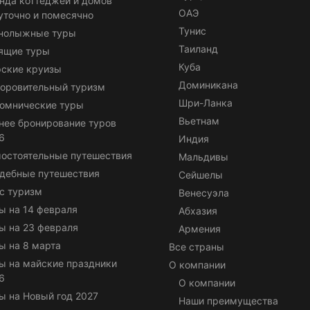
нда коттеджей и домов
ОАЭ
уточно и помесячно
Тунис
нолыжные туры
Таиланд
ящие туры
Куба
ские круизы
Доминикана
оровительный туризм
Шри-Ланка
омнические туры
Вьетнам
нее бронирование туров
6
Индия
остоятельные путешествия
Мальдивы
дебные путешествия
Сейшелы
с туризм
Венесуэла
ы на 14 февраля
Абхазия
ы на 23 февраля
Армения
ы на 8 марта
Все страны
ы на майские праздники
О компании
6
О компании
ы на Новый год 2027
Наши преимущества