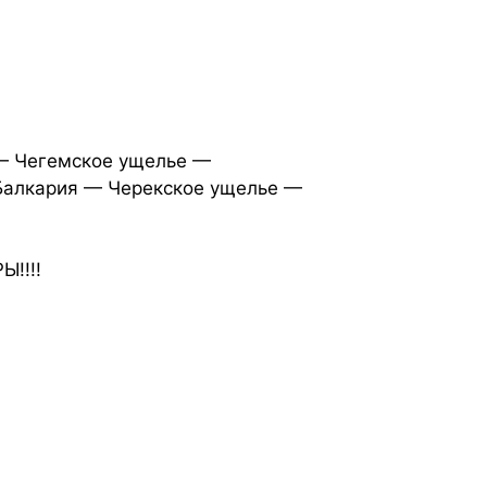
— Чегемское ущелье —
Балкария — Черекское ущелье —
!!!!