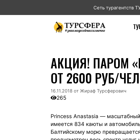
Сеть турагентств 
ТУ
АКЦИЯ! ПАРОМ «
ОТ 2600 РУБ/ЧЕЛ
16.11.2018
от
Жираф Турсферович
265
Princess Anastasia — масштабны
имеется 834 каюты и автомобильн
Балтийскому морю превращается
предусмотрен весь спектр услуг