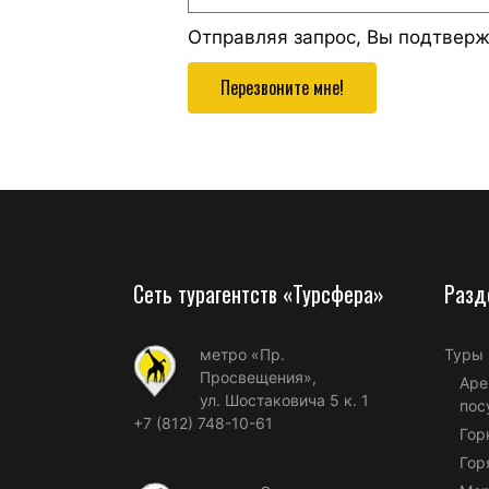
Отправляя запрос, Вы подтвер
Перезвоните мне!
Сеть турагентств «Турсфера»
Разд
метро «Пр.
Туры
Просвещения»,
Аре
ул. Шостаковича 5 к. 1
пос
+7 (812) 748-10-61
Гор
Гор