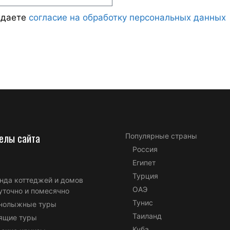
ждаете
согласие на обработку персональных данных
елы сайта
Популярные страны
Россия
Египет
Турция
нда коттеджей и домов
ОАЭ
уточно и помесячно
Тунис
нолыжные туры
Таиланд
ящие туры
Куба