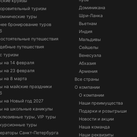
ские круизы
Доминикана
оровительный туризм
Шри-Ланка
омнические туры
Вьетнам
нее бронирование туров
6
Индия
остоятельные путешествия
Мальдивы
дебные путешествия
Сейшелы
с туризм
Венесуэла
ы на 14 февраля
Абхазия
ы на 23 февраля
Армения
ы на 8 марта
Все страны
ы на майские праздники
О компании
6
О компании
ы на Новый год 2027
Наши преимущества
ы на школьные каникулы
Подарки и розыгрыши
клюзивные туры, VIP туры
Новости и акции
курсионные туры
Наша команда
ераторы Санкт-Петербурга
Наши реквизиты