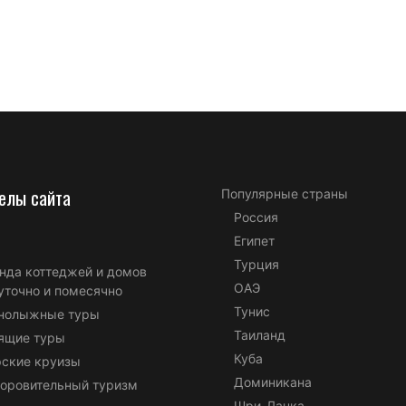
елы сайта
Популярные страны
Россия
Египет
Турция
нда коттеджей и домов
ОАЭ
уточно и помесячно
Тунис
нолыжные туры
Таиланд
ящие туры
Куба
ские круизы
Доминикана
оровительный туризм
Шри-Ланка