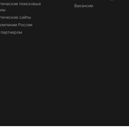
тические поисковые
Вакансии
емы
тические сайты
омпании России
 партнером