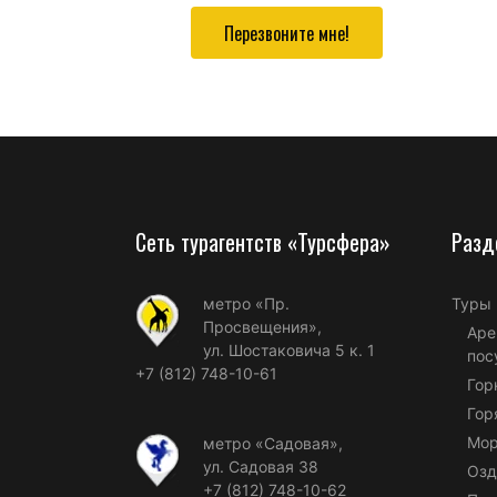
Перезвоните мне!
Сеть турагентств «Турсфера»
Разд
метро «Пр.
Туры
Просвещения»,
Аре
ул. Шостаковича 5 к. 1
пос
+7 (812) 748-10-61
Гор
Гор
Мор
метро «Садовая»,
ул. Садовая 38
Озд
+7 (812) 748-10-62