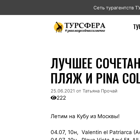
Сеть турагентств 
ТУ
ЛУЧШЕЕ СОЧЕТАН
ПЛЯЖ И PINA COL
25.06.2021
от
Татьяна Прочай
222
Летим на Кубу из Москвы!
04.07, 10н, Valentin el Patriarca (
04.07, 10н, Playa Vista Azul 5*, A