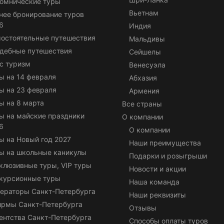
омнические туры
Вьетнам
нее бронирование туров
6
Индия
остоятельные путешествия
Мальдивы
дебные путешествия
Сейшелы
с туризм
Венесуэла
ы на 14 февраля
Абхазия
ы на 23 февраля
Армения
ы на 8 марта
Все страны
ы на майские праздники
О компании
6
О компании
ы на Новый год 2027
Наши преимущества
ы на школьные каникулы
Подарки и розыгрыши
клюзивные туры, VIP туры
Новости и акции
курсионные туры
Наша команда
ераторы Санкт-Петербурга
Наши реквизиты
ирмы Санкт-Петербурга
Отзывы
ентства Санкт-Петербурга
Способы оплаты туров