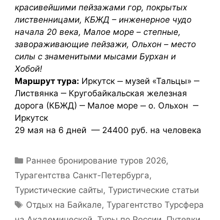
красивейшими пейзажами гор, покрытых
лиственницами, КБЖД – инженерное чудо
начала 20 века, Малое море – степные,
завораживающие пейзажи, Ольхон – место
силы с знаменитыми мысами Бурхан и
Хобой!
Маршрут тура:
Иркутск ‒ музей «Тальцы» ‒
Листвянка ‒ Кругобайкальская железная
дорога (КБЖД) ‒ Малое море ‒ о. Ольхон ‒
Иркутск
29 мая на 6 дней — 24400 руб. на человека
Раннее бронирование туров 2026
,
Турагентства Санкт-Петербурга
,
Туристические сайты
,
Туристические статьи
Отдых на Байкале
,
Турагентство Турсфера
на Академической
,
Туры по России. Путевки