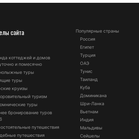
елы сайта
Популярные страны
Россия
Египет
Турция
нда коттеджей и домов
ОАЭ
уточно и помесячно
Тунис
нолыжные туры
Таиланд
ящие туры
Куба
ские круизы
Доминикана
оровительный туризм
Шри-Ланка
омнические туры
Вьетнам
нее бронирование туров
6
Индия
остоятельные путешествия
Мальдивы
дебные путешествия
Сейшелы