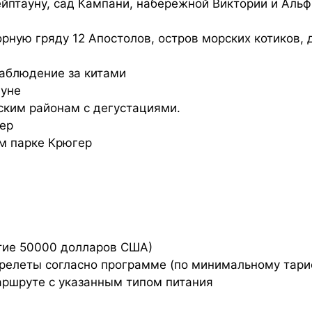
ейптауну, сад Кампани, набережной Виктории и Альф
рную гряду 12 Апостолов, остров морских котиков,
наблюдение за китами
ауне
еским районам с дегустациями.
ер
м парке Крюгер
тие 50000 долларов США)
релеты согласно программе (по минимальному тари
аршруте с указанным типом питания