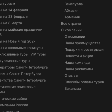
с туризм
Венесуэла
ы на 14 февраля
Абхазия
ы на 23 февраля
Армения
ы на 8 марта
Все страны
ы на майские праздники
О компании
6
О компании
ы на Новый год 2027
Наши преимущества
ы на школьные каникулы
Подарки и розыгрыши
клюзивные туры, VIP туры
Новости и акции
курсионные туры
Наша команда
ераторы Санкт-Петербурга
Наши реквизиты
ирмы Санкт-Петербурга
Отзывы
ентства Санкт-Петербурга
Способы оплаты туров
тические поисковые
Вакансии
емы
тические сайты
омпании России
 партнером