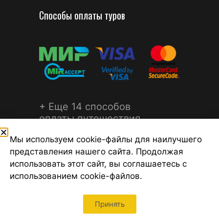
Способы оплаты туров
+ Еще 14 способов
оплаты путешествия
Мы используем cookie-файлы для наилучшего
представления нашего сайта. Продолжая
использовать этот сайт, вы соглашаетесь с
использованием cookie-файлов.
©2026 Турагентство Турсфера - Поиск туров от надежных
туроператоров, официальный сайт турфирмы ТУРСФЕРА -
турагентства во всех районах Санкт-Петербурга
Принять