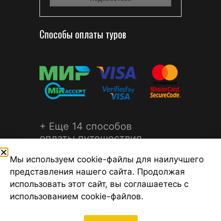
Способы оплаты туров
+ Еще 14 способов
оплаты путешествия
Мы используем cookie-файлы для наилучшего
представления нашего сайта. Продолжая
использовать этот сайт, вы соглашаетесь с
использованием cookie-файлов.
©2026 Турагентство Турсфера - Поиск туров от надежных
туроператоров, официальный сайт турфирмы ТУРСФЕРА -
турагентства во всех районах Санкт-Петербурга