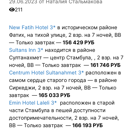
29.06.2023
от
Наталия Стальмакова
211
New Fatih Hotel 3*
в историческом районе
Фатих, на тихой улице, 2 взр. на 7 ночей, BB
— Только завтрак —
156 429 РУБ
Sultans Inn 3*
находится в районе
Султанахмет — центр Стамбула, , 2 взр. на 7
ночей, BB — Только завтрак —
161 746 РУБ
Centrum Hotel Sultanahmet 3*
расположен в
самом сердце старого города — в районе
Сиркеджи, 2 взр. на 7 ночей, BB — Только
завтрак —
165 033 РУБ
Emin Hotel Laleli 3*
расположен в старой
части Стамбула в пешей доступности
достопримечательности, 2 взр. на 7 ночей,
BB — Только завтрак —
166 193 РУБ