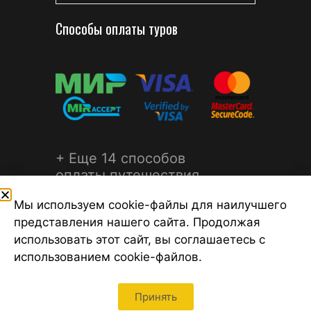
Способы оплаты туров
+ Еще 14 способов
оплаты путешествия
Мы используем cookie-файлы для наилучшего
представления нашего сайта. Продолжая
использовать этот сайт, вы соглашаетесь с
использованием cookie-файлов.
©2026 Турагентство Турсфера - Поиск туров от надежных
туроператоров, официальный сайт турфирмы ТУРСФЕРА -
турагентства во всех районах Санкт-Петербурга
Принять