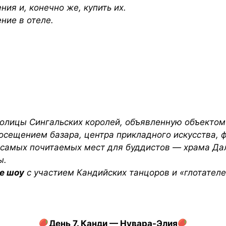
ния и, конечно же, купить их.
ие в отеле.
олицы Сингальских королей, объявленную объектом
осещением базара, центра прикладного искусства, 
 самых почитаемых мест для буддистов — храма Дал
ы.
е шоу
с участием Кандийских танцоров и «глотателе
День 7. Канди — Нувара-Элия