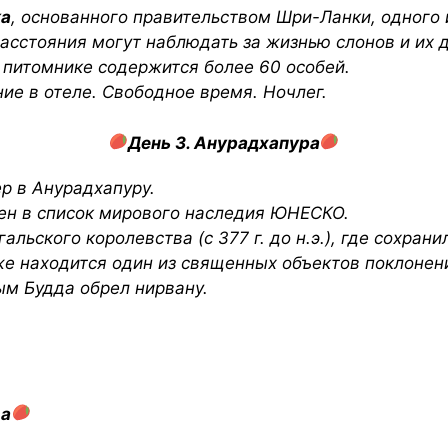
ка
, основанного правительством Шри-Ланки, одного 
расстояния могут наблюдать за жизнью слонов и их 
 питомнике содержится более 60 особей.
е в отеле. Свободное время. Ночлег.
День 3. Анурадхапура
ер в Анурадхапуру.
сен в список мирового наследия ЮНЕСКО.
альского королевства (с 377 г. до н.э.), где сохра
же находится один из священных объектов поклонен
ым Будда обрел нирвану.
ва