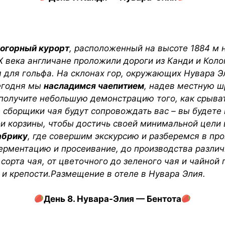
когорный курорт
, расположенный на высоте 1884 м 
X века англичане проложили дороги из Канди и Коло
ля для гольфа. На склонах гор, окружающих Нувара 
егодня мы
насладимся чаепитием
, надев местную 
получите небольшую демонстрацию того, как срыват
 сборщики чая будут сопровождать вас – вы будете
и корзины, чтобы достичь своей минимальной цели в
абрику
, где совершим экскурсию и разберемся в про
ферментацию и просеивание, до производства различ
орта чая, от цветочного до зеленого чая и чайной 
е и крепости.Размещение в отеле в Нувара Элия.
День 8. Нувара-Элия — Бентота