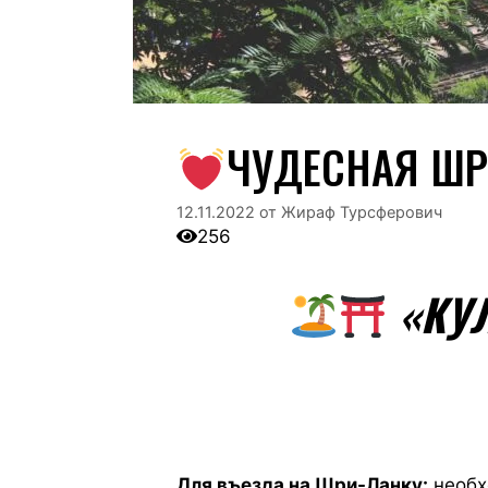
ЧУДЕСНАЯ ШР
12.11.2022
от
Жираф Турсферович
256
«КУЛ
Для въезда на Шри-Ланку:
необх