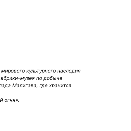
 мирового культурного наследия
фабрики-музея по добыче
ада Малигава, где хранится
й огня».