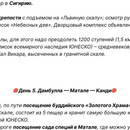
ер в
Сигирию.
крепости
с подъемом на «Львиную скалу»; осмотр ру
есок «Небесных дев». Дворцовый комплекс объявлен
ы, для этого надо преодолеть 1200 ступеней (1,5 км
писок всемирного наследия ЮНЕСКО) – средневекову
Гал Вихара, высеченных в гранитной скале.
День 5. Дамбулла — Матале — Канди
, по пути
посещение буддийского «Золотого Храма
скале, состоит из 5 пещер и хранит самую большую 
ной ЮНЕСКО.
ороге
посещение сада специй в Матале
, где можно 