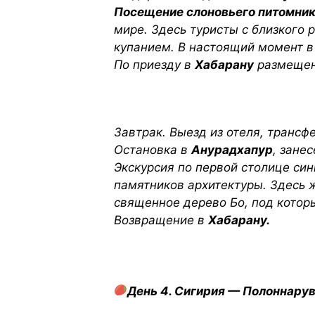
Посещение слоновьего питомни
мире. Здесь туристы с близкого 
купанием. В настоящий момент в
По приезду в
Хабарану
размещени
Завтрак. Выезд из отеля, трансф
Остановка в
Анурадхапур
, зане
Экскурсия по первой столице синг
памятников архитектуры. Здесь 
священное дерево Бо, под котор
Возвращение в
Хабарану.
День 4. Сигирия — Полоннару