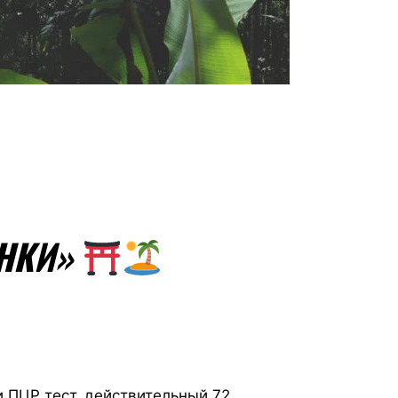
АНКИ»
 ПЦР тест, действительный 72