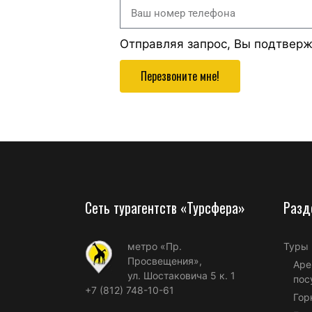
Отправляя запрос, Вы подтвер
Перезвоните мне!
Сеть турагентств «Турсфера»
Разд
метро «Пр.
Туры
Просвещения»,
Аре
ул. Шостаковича 5 к. 1
пос
+7 (812) 748-10-61
Гор