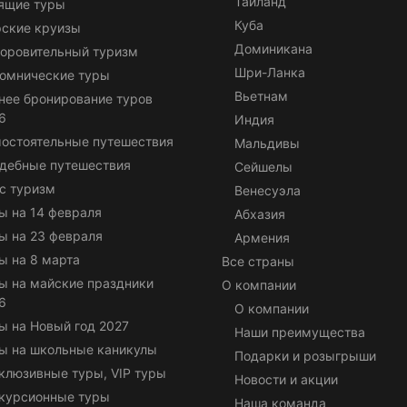
Таиланд
ящие туры
Куба
ские круизы
Доминикана
оровительный туризм
Шри-Ланка
омнические туры
Вьетнам
нее бронирование туров
6
Индия
остоятельные путешествия
Мальдивы
дебные путешествия
Сейшелы
с туризм
Венесуэла
ы на 14 февраля
Абхазия
ы на 23 февраля
Армения
ы на 8 марта
Все страны
ы на майские праздники
О компании
6
О компании
ы на Новый год 2027
Наши преимущества
ы на школьные каникулы
Подарки и розыгрыши
клюзивные туры, VIP туры
Новости и акции
курсионные туры
Наша команда