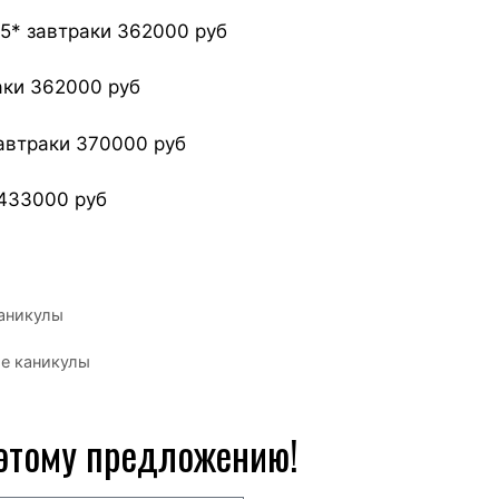
5* завтраки 362000 руб
аки 362000 руб
автраки 370000 руб
433000 руб
аникулы
ие каникулы
 этому предложению!