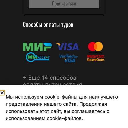
Способы оплаты туров
+ Еще 14 способов
оплаты путешествия
Мы используем cookie-файлы для наилучшего
представления нашего сайта. Продолжая
использовать этот сайт, вы соглашаетесь с
использованием cookie-файлов.
©2026 Турагентство Турсфера - Поиск туров от надежных
туроператоров, официальный сайт турфирмы ТУРСФЕРА -