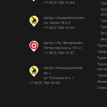
+7 (812) 748-10-64
Тур
Тур
202
метро «Академическая»,
Тур
пр. Науки 19 к.2
Тур
+7 (812) 748-10-65
Экс
Экс
метро «Пр. Ветеранов»,
Туроп
Петергофское ш. 55 к.1
Турф
+7 (812) 748-10-67
Тураг
Турис
метро «Комендантский
сист
пр.»,
Турис
ул. Уточкина 6 к. 1
Авиак
+7 (812) 748-10-69
Стать