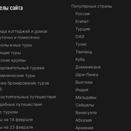
елы сайта
Популярные страны
Россия
Египет
Турция
нда коттеджей и домов
ОАЭ
уточно и помесячно
Тунис
нолыжные туры
Таиланд
ящие туры
Куба
ские круизы
Доминикана
оровительный туризм
Шри-Ланка
омнические туры
Вьетнам
нее бронирование туров
6
Индия
остоятельные путешествия
Мальдивы
дебные путешествия
Сейшелы
с туризм
Венесуэла
ы на 14 февраля
Абхазия
ы на 23 февраля
Армения