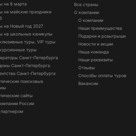
ы на 8 марта
Все страны
ы на майские праздники
О компании
6
О компании
ы на Новый год 2027
Наши преимущества
ы на школьные каникулы
Подарки и розыгрыши
клюзивные туры, VIP туры
Новости и акции
курсионные туры
Наша команда
ераторы Санкт-Петербурга
Наши реквизиты
ирмы Санкт-Петербурга
Отзывы
ентства Санкт-Петербурга
Способы оплаты туров
тические поисковые
Вакансии
емы
тические сайты
омпании России
 партнером