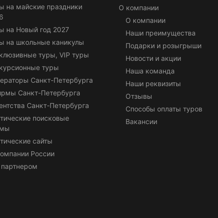
ы на майские праздники
О компании
6
О компании
ы на Новый год 2027
Наши преимущества
ы на школьные каникулы
Подарки и розыгрыши
клюзивные туры, VIP туры
Новости и акции
курсионные туры
Наша команда
ераторы Санкт-Петербурга
Наши реквизиты
ирмы Санкт-Петербурга
Отзывы
ентства Санкт-Петербурга
Способы оплаты туров
тические поисковые
Вакансии
емы
тические сайты
омпании России
 партнером