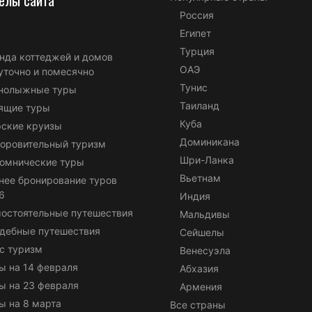
Россия
Египет
Турция
нда коттеджей и домов
ОАЭ
уточно и помесячно
Тунис
нолыжные туры
Таиланд
ящие туры
Куба
ские круизы
Доминикана
оровительный туризм
Шри-Ланка
омнические туры
Вьетнам
нее бронирование туров
6
Индия
остоятельные путешествия
Мальдивы
дебные путешествия
Сейшелы
с туризм
Венесуэла
ы на 14 февраля
Абхазия
ы на 23 февраля
Армения
ы на 8 марта
Все страны