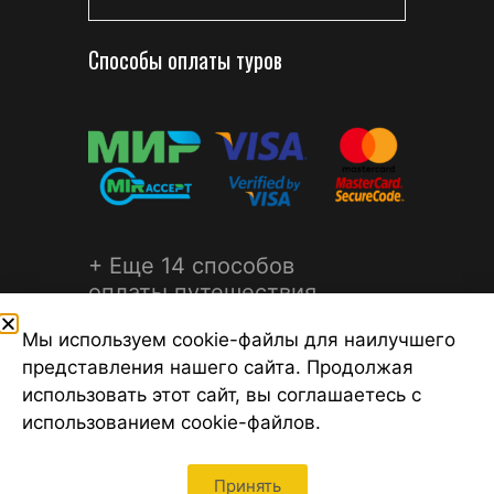
Способы оплаты туров
+ Еще 14 способов
оплаты путешествия
Мы используем cookie-файлы для наилучшего
представления нашего сайта. Продолжая
использовать этот сайт, вы соглашаетесь с
использованием cookie-файлов.
©2026 Турагентство Турсфера - Поиск туров от надежных
туроператоров, официальный сайт турфирмы ТУРСФЕРА -
турагентства во всех районах Санкт-Петербурга
Принять