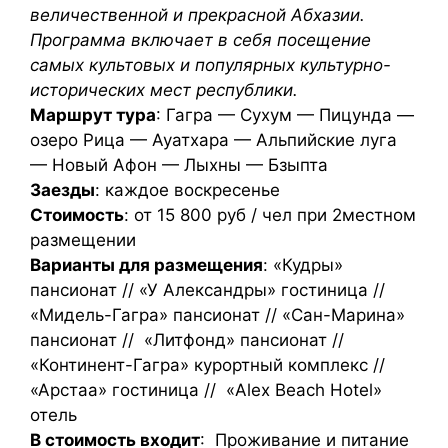
величественной и прекрасной Абхазии.
Программа включает в себя посещение
самых культовых и популярных культурно-
исторических мест республики.
Маршрут тура
: Гагра — Сухум — Пицунда —
озеро Рица — Ауатхара — Альпийские луга
— Новый Афон — Лыхны — Бзыпта
Заезды
: каждое воскресенье
Стоимость
: от 15 800 руб / чел при 2местном
размещении
Варианты для размещения
: «Кудры»
пансионат // «У Александры» гостиница //
«Мидель-Гагра» пансионат // «Сан-Марина»
пансионат // «Литфонд» пансионат //
«Континент-Гагра» курортный комплекс //
«Арстаа» гостиница // «Alex Beach Hotel»
отель
В стоимость входит
: Проживание и питание