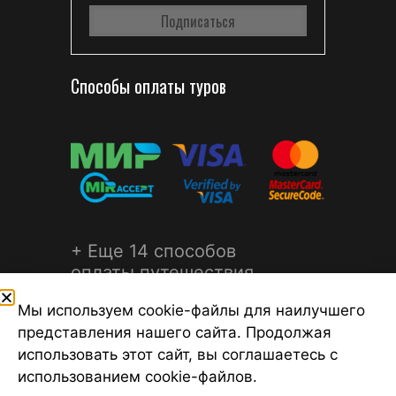
Способы оплаты туров
+ Еще 14 способов
оплаты путешествия
Мы используем cookie-файлы для наилучшего
представления нашего сайта. Продолжая
использовать этот сайт, вы соглашаетесь с
использованием cookie-файлов.
©2026 Турагентство Турсфера - Поиск туров от надежных