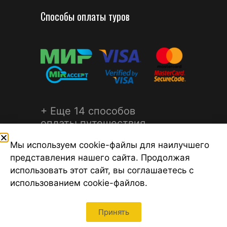
Способы оплаты туров
+ Еще 14 способов
оплаты путешествия
Мы используем cookie-файлы для наилучшего
представления нашего сайта. Продолжая
использовать этот сайт, вы соглашаетесь с
использованием cookie-файлов.
©2026 Турагентство Турсфера - Поиск туров от надежных
туроператоров, официальный сайт турфирмы ТУРСФЕРА -
турагентства во всех районах Санкт-Петербурга
Принять