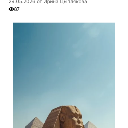
29.05.2026
от
Ирина Цыплякова
87