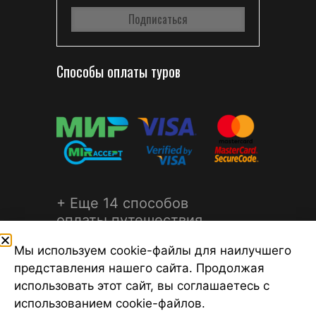
Способы оплаты туров
+ Еще 14 способов
оплаты путешествия
Мы используем cookie-файлы для наилучшего
представления нашего сайта. Продолжая
использовать этот сайт, вы соглашаетесь с
использованием cookie-файлов.
©2026 Турагентство Турсфера - Поиск туров от надежных