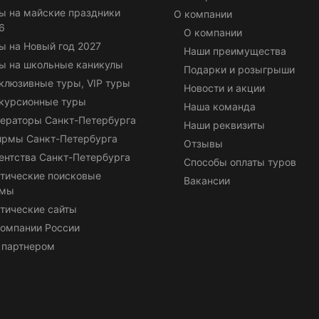
ы на майские праздники
О компании
6
О компании
ы на Новый год 2027
Наши преимущества
ы на школьные каникулы
Подарки и розыгрыши
клюзивные туры, VIP туры
Новости и акции
курсионные туры
Наша команда
ераторы Санкт-Петербурга
Наши реквизиты
ирмы Санкт-Петербурга
Отзывы
ентства Санкт-Петербурга
Способы оплаты туров
тические поисковые
Вакансии
емы
тические сайты
омпании России
 партнером