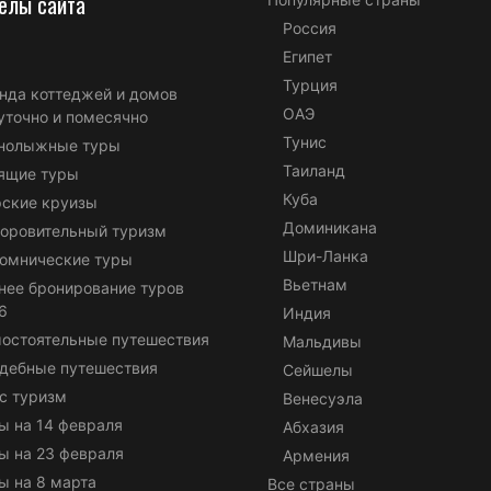
елы сайта
Россия
Египет
Турция
нда коттеджей и домов
ОАЭ
уточно и помесячно
Тунис
нолыжные туры
Таиланд
ящие туры
Куба
ские круизы
Доминикана
оровительный туризм
Шри-Ланка
омнические туры
Вьетнам
нее бронирование туров
6
Индия
остоятельные путешествия
Мальдивы
дебные путешествия
Сейшелы
с туризм
Венесуэла
ы на 14 февраля
Абхазия
ы на 23 февраля
Армения
ы на 8 марта
Все страны