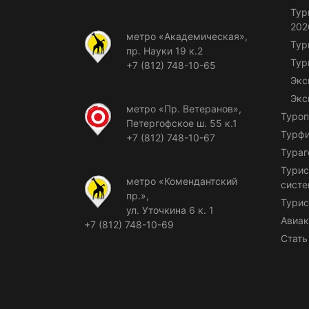
Тур
202
метро «Академическая»,
Тур
пр. Науки 19 к.2
Тур
+7 (812) 748-10-65
Экс
Экс
метро «Пр. Ветеранов»,
Туроп
Петергофское ш. 55 к.1
Турф
+7 (812) 748-10-67
Тураг
Турис
метро «Комендантский
сист
пр.»,
Турис
ул. Уточкина 6 к. 1
Авиак
+7 (812) 748-10-69
Стать