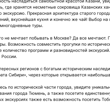
ость насладиться самобытной красотой Казани, уви
ь, где хранятся несметные сокровища Казанских хано
 экскурсию. Прекрасная архитектура старого города
ний, вкуснейшая кухня и конечно же чай! Выбор на
многодневные туры.
кто не мечтает побывать в Москве? Да все мечтают
тры. Возможность совместить прогулки по историче
количество программ и разновидностей экскурсий.
 России.
тересных регионов с богатым историческим наслед
ата Сибири», через которые открывается наибольша
тесь по исторической части города, увидите уникал
ования города Тюмень, а также посетите единствен
ых экскурсиях также есть возможность посетить Тоб