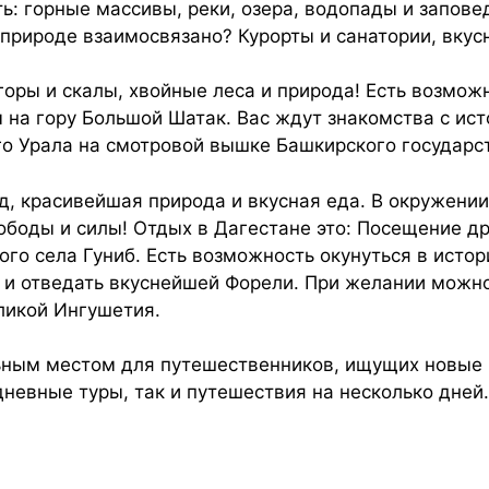
ть: горные массивы, реки, озера, водопады и запове
 природе взаимосвязано? Курорты и санатории, вкусн
оры и скалы, хвойные леса и природа! Есть возможн
на гору Большой Шатак. Вас ждут знакомства с ист
 Урала на смотровой вышке Башкирского государст
, красивейшая природа и вкусная еда. В окружении 
вободы и силы! Отдых в Дагестане это: Посещение д
го села Гуниб. Есть возможность окунуться в исто
у и отведать вкуснейшей Форели. При желании можно
ликой Ингушетия.
ьным местом для путешественников, ищущих новые 
евные туры, так и путешествия на несколько дней.