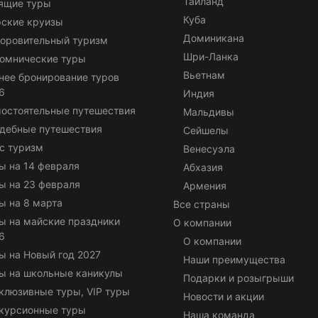
Таиланд
ящие туры
Куба
ские круизы
Доминикана
оровительный туризм
Шри-Ланка
омнические туры
Вьетнам
нее бронирование туров
6
Индия
остоятельные путешествия
Мальдивы
дебные путешествия
Сейшелы
с туризм
Венесуэла
ы на 14 февраля
Абхазия
ы на 23 февраля
Армения
ы на 8 марта
Все страны
ы на майские праздники
О компании
6
О компании
ы на Новый год 2027
Наши преимущества
ы на школьные каникулы
Подарки и розыгрыши
клюзивные туры, VIP туры
Новости и акции
курсионные туры
Наша команда