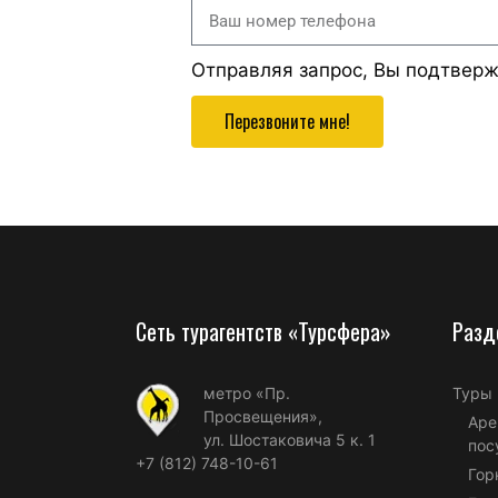
Отправляя запрос, Вы подтвер
Перезвоните мне!
Сеть турагентств «Турсфера»
Разд
метро «Пр.
Туры
Просвещения»,
Аре
ул. Шостаковича 5 к. 1
пос
+7 (812) 748-10-61
Гор