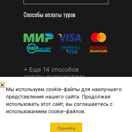
Способы оплаты туров
+ Еще 14 способов
оплаты путешествия
Мы используем cookie-файлы для наилучшего
представления нашего сайта. Продолжая
использовать этот сайт, вы соглашаетесь с
использованием cookie-файлов.
©2026 Турагентство Турсфера - Поиск туров от надежных
туроператоров, официальный сайт турфирмы ТУРСФЕРА -
турагентства во всех районах Санкт-Петербурга
Принять