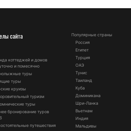
елы сайта
Популярные страны
Россия
Египет
Турция
нда коттеджей и домов
ОАЭ
уточно и помесячно
Тунис
нолыжные туры
Таиланд
ящие туры
Куба
ские круизы
Доминикана
оровительный туризм
Шри-Ланка
омнические туры
Вьетнам
нее бронирование туров
6
Индия
остоятельные путешествия
Мальдивы