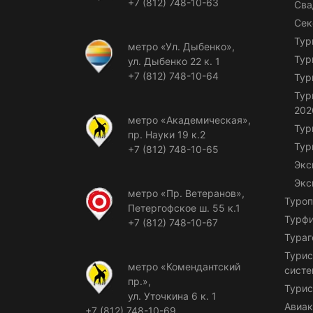
+7 (812) 748-10-63
Сва
Сек
Тур
метро «Ул. Дыбенко»,
Тур
ул. Дыбенко 22 к. 1
+7 (812) 748-10-64
Тур
Тур
202
метро «Академическая»,
Тур
пр. Науки 19 к.2
Тур
+7 (812) 748-10-65
Экс
Экс
метро «Пр. Ветеранов»,
Туроп
Петергофское ш. 55 к.1
Турф
+7 (812) 748-10-67
Тураг
Турис
метро «Комендантский
сист
пр.»,
Турис
ул. Уточкина 6 к. 1
Авиак
+7 (812) 748-10-69