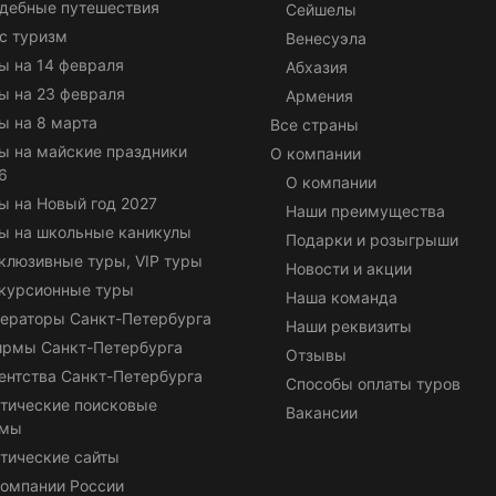
дебные путешествия
Сейшелы
с туризм
Венесуэла
ы на 14 февраля
Абхазия
ы на 23 февраля
Армения
ы на 8 марта
Все страны
ы на майские праздники
О компании
6
О компании
ы на Новый год 2027
Наши преимущества
ы на школьные каникулы
Подарки и розыгрыши
клюзивные туры, VIP туры
Новости и акции
курсионные туры
Наша команда
ераторы Санкт-Петербурга
Наши реквизиты
ирмы Санкт-Петербурга
Отзывы
ентства Санкт-Петербурга
Способы оплаты туров
тические поисковые
Вакансии
емы
тические сайты
омпании России