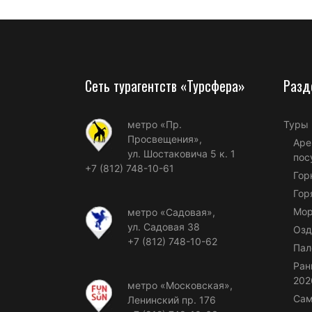
Сеть турагентств «Турсфера»
Разд
метро «Пр.
Туры
Просвещения»,
Аре
ул. Шостаковича 5 к. 1
пос
+7 (812) 748-10-61
Гор
Гор
Мор
метро «Садовая»,
ул. Садовая 38
Озд
+7 (812) 748-10-62
Пал
Ран
202
метро «Московская»,
Сам
Ленинский пр. 176