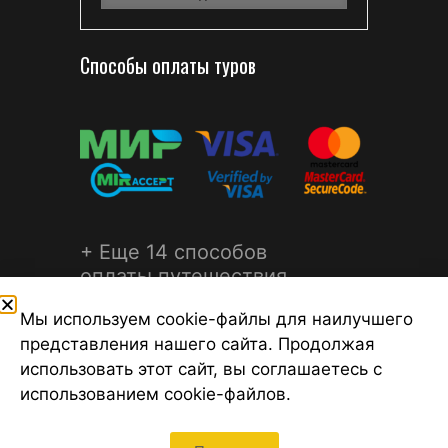
Способы оплаты туров
+ Еще 14 способов
оплаты путешествия
Мы используем cookie-файлы для наилучшего
представления нашего сайта. Продолжая
использовать этот сайт, вы соглашаетесь с
использованием cookie-файлов.
©2026 Турагентство Турсфера - Поиск туров от надежных
туроператоров, официальный сайт турфирмы ТУРСФЕРА -
турагентства во всех районах Санкт-Петербурга