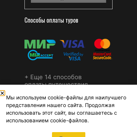
Способы оплаты туров
+ Еще 14 способов
оплаты путешествия
Мы используем cookie-файлы для наилучшего
представления нашего сайта. Продолжая
использовать этот сайт, вы соглашаетесь с
использованием cookie-файлов.
©2026 Турагентство Турсфера - Поиск туров от надежных
туроператоров, официальный сайт турфирмы ТУРСФЕРА -
турагентства во всех районах Санкт-Петербурга