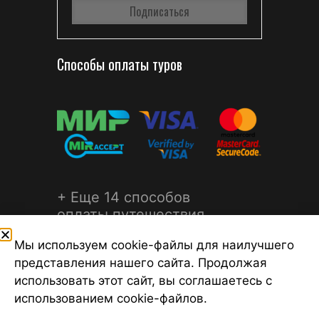
Способы оплаты туров
+ Еще 14 способов
оплаты путешествия
Мы используем cookie-файлы для наилучшего
представления нашего сайта. Продолжая
использовать этот сайт, вы соглашаетесь с
использованием cookie-файлов.
©2026 Турагентство Турсфера - Поиск туров от надежных
туроператоров, официальный сайт турфирмы ТУРСФЕРА -