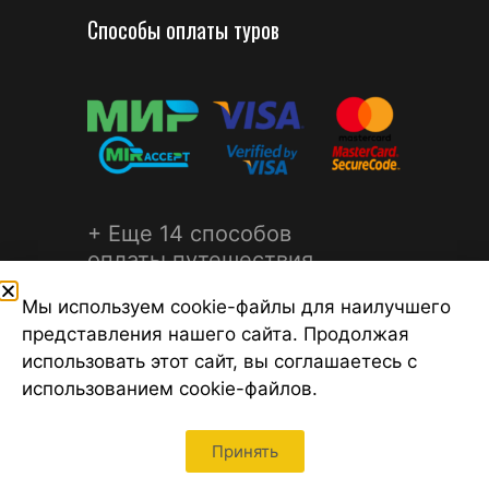
Способы оплаты туров
+ Еще 14 способов
оплаты путешествия
Мы используем cookie-файлы для наилучшего
представления нашего сайта. Продолжая
использовать этот сайт, вы соглашаетесь с
использованием cookie-файлов.
©2026 Турагентство Турсфера - Поиск туров от надежных
туроператоров, официальный сайт турфирмы ТУРСФЕРА -
турагентства во всех районах Санкт-Петербурга
Принять