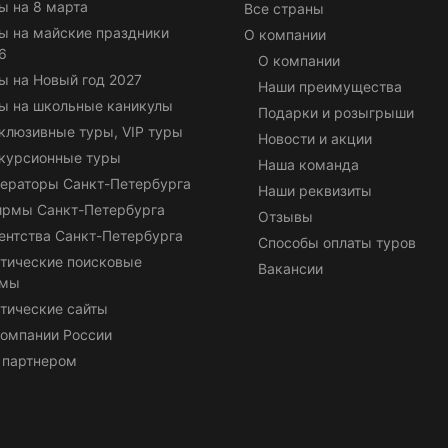
ы на 8 марта
Все страны
ы на майские праздники
О компании
6
О компании
ы на Новый год 2027
Наши преимущества
ы на школьные каникулы
Подарки и розыгрыши
клюзивные туры, VIP туры
Новости и акции
курсионные туры
Наша команда
ераторы Санкт-Петербурга
Наши реквизиты
ирмы Санкт-Петербурга
Отзывы
ентства Санкт-Петербурга
Способы оплаты туров
тические поисковые
Вакансии
емы
тические сайты
омпании России
 партнером