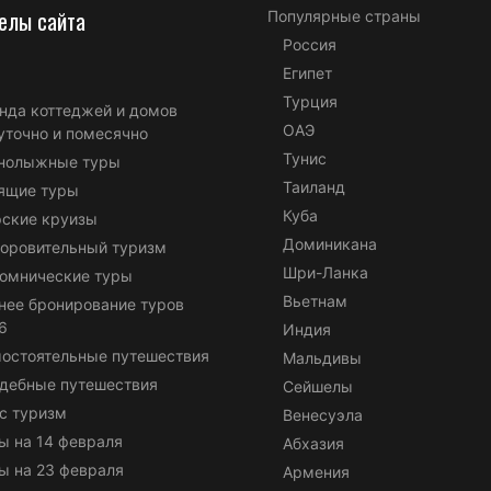
елы сайта
Популярные страны
Россия
Египет
Турция
нда коттеджей и домов
ОАЭ
уточно и помесячно
Тунис
нолыжные туры
Таиланд
ящие туры
Куба
ские круизы
Доминикана
оровительный туризм
Шри-Ланка
омнические туры
Вьетнам
нее бронирование туров
6
Индия
остоятельные путешествия
Мальдивы
дебные путешествия
Сейшелы
с туризм
Венесуэла
ы на 14 февраля
Абхазия
ы на 23 февраля
Армения