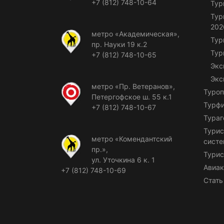
+7 (812) 748-10-64
Тур
Тур
202
метро «Академическая»,
Тур
пр. Науки 19 к.2
Тур
+7 (812) 748-10-65
Экс
Экс
метро «Пр. Ветеранов»,
Туроп
Петергофское ш. 55 к.1
Турф
+7 (812) 748-10-67
Тураг
Турис
метро «Комендантский
сист
пр.»,
Турис
ул. Уточкина 6 к. 1
Авиак
+7 (812) 748-10-69
Стать