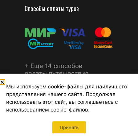
Способы оплаты туров
+ Еще 14 способов
оплаты путешествия
Мы используем cookie-файлы для наилучшего
представления нашего сайта. Продолжая
использовать этот сайт, вы соглашаетесь с
использованием cookie-файлов.
©2026 Турагентство Турсфера - Поиск туров от надежных
туроператоров, официальный сайт турфирмы ТУРСФЕРА -
турагентства во всех районах Санкт-Петербурга
Принять