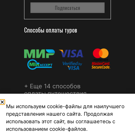
Способы оплаты туров
+ Еще 14 способов
оплаты путешествия
Мы используем cookie-файлы для наилучшего
представления нашего сайта. Продолжая
использовать этот сайт, вы соглашаетесь с
использованием cookie-файлов.
©2026 Турагентство Турсфера - Поиск туров от надежных