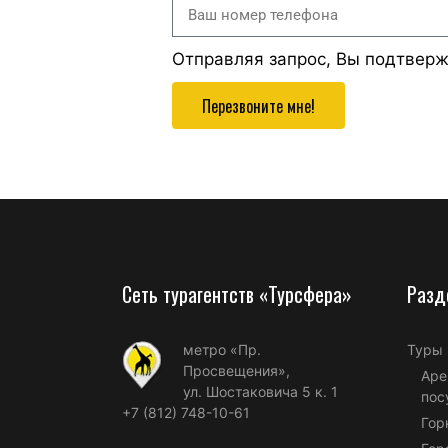
Отправляя запрос, Вы подтвер
Перезвоните мне!
Сеть турагентств «Турсфера»
Разд
метро «Пр.
Туры
Просвещения»,
Аре
ул. Шостаковича 5 к. 1
пос
+7 (812) 748-10-61
Гор