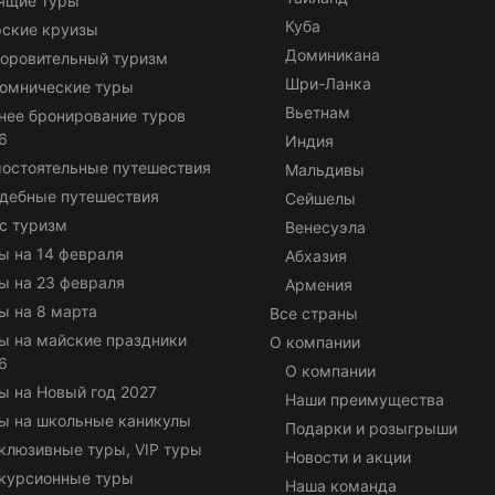
ящие туры
Куба
ские круизы
Доминикана
оровительный туризм
Шри-Ланка
омнические туры
Вьетнам
нее бронирование туров
6
Индия
остоятельные путешествия
Мальдивы
дебные путешествия
Сейшелы
с туризм
Венесуэла
ы на 14 февраля
Абхазия
ы на 23 февраля
Армения
ы на 8 марта
Все страны
ы на майские праздники
О компании
6
О компании
ы на Новый год 2027
Наши преимущества
ы на школьные каникулы
Подарки и розыгрыши
клюзивные туры, VIP туры
Новости и акции
курсионные туры
Наша команда