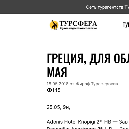
Сеть турагентств 
ТУ
ГРЕЦИЯ, ДЛЯ ОБ
МАЯ
18.05.2018
от
Жираф Турсферович
145
25.05, 9н,
Adonis Hotel Kriopigi 2*, HB — За
Despotiko Apartment 2*, HB — За