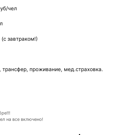
руб/чел
ел
 (с завтраком!)
, трансфер, проживание, мед.страховка.
ре!!!
ел на все включено!