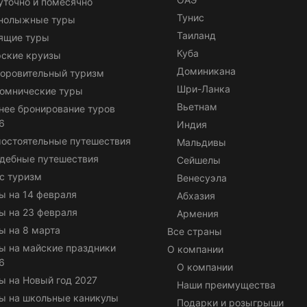
уточно и помесячно
Тунис
нолыжные туры
Таиланд
ящие туры
Куба
ские круизы
Доминикана
оровительный туризм
Шри-Ланка
омнические туры
Вьетнам
нее бронирование туров
6
Индия
остоятельные путешествия
Мальдивы
дебные путешествия
Сейшелы
с туризм
Венесуэла
ы на 14 февраля
Абхазия
ы на 23 февраля
Армения
ы на 8 марта
Все страны
ы на майские праздники
О компании
6
О компании
ы на Новый год 2027
Наши преимущества
ы на школьные каникулы
Подарки и розыгрыши