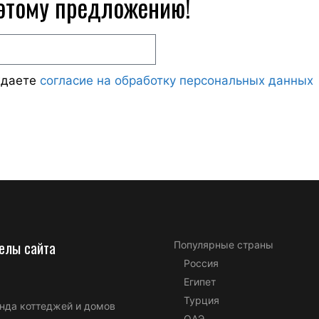
 этому предложению!
ждаете
согласие на обработку персональных данных
елы сайта
Популярные страны
Россия
Египет
Турция
нда коттеджей и домов
ОАЭ