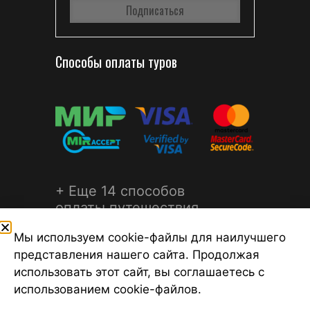
Способы оплаты туров
+ Еще 14 способов
оплаты путешествия
Мы используем cookie-файлы для наилучшего
представления нашего сайта. Продолжая
использовать этот сайт, вы соглашаетесь с
использованием cookie-файлов.
©2026 Турагентство Турсфера - Поиск туров от надежных
туроператоров, официальный сайт турфирмы ТУРСФЕРА -