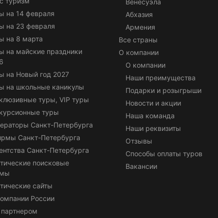
с туризм
Венесуэла
ы на 14 февраля
Абхазия
ы на 23 февраля
Армения
ы на 8 марта
Все страны
ы на майские праздники
О компании
6
О компании
ы на Новый год 2027
Наши преимущества
ы на школьные каникулы
Подарки и розыгрыши
клюзивные туры, VIP туры
Новости и акции
курсионные туры
Наша команда
ераторы Санкт-Петербурга
Наши реквизиты
ирмы Санкт-Петербурга
Отзывы
ентства Санкт-Петербурга
Способы оплаты туров
тические поисковые
Вакансии
емы
тические сайты
омпании России
 партнером