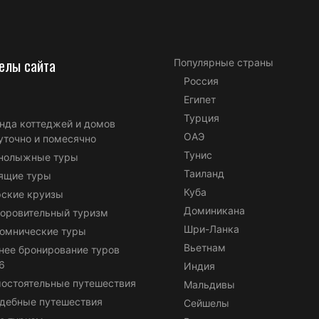
елы сайта
Популярные страны
Россия
Египет
Турция
нда коттеджей и домов
ОАЭ
уточно и помесячно
Тунис
нолыжные туры
Таиланд
ящие туры
Куба
ские круизы
Доминикана
оровительный туризм
Шри-Ланка
омнические туры
Вьетнам
нее бронирование туров
6
Индия
остоятельные путешествия
Мальдивы
дебные путешествия
Сейшелы