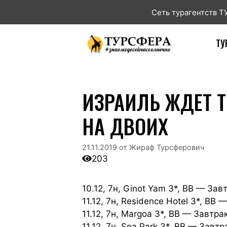
Сеть турагентств 
ТУ
ИЗРАИЛЬ ЖДЕТ Т
НА ДВОИХ
21.11.2019
от
Жираф Турсферович
203
10.12, 7н, Ginot Yam 3*, BB — За
11.12, 7н, Residence Hotel 3*, B
11.12, 7н, Margoa 3*, BB — Завтр
11.12, 7н, Sea Park 3*, BB — Зав