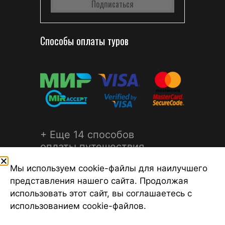
Способы оплаты туров
+ Еще 14 способов
оплаты путешествия
Мы используем cookie-файлы для наилучшего
представления нашего сайта. Продолжая
использовать этот сайт, вы соглашаетесь с
использованием cookie-файлов.
©2026 Турагентство Турсфера - Поиск туров от надежных
туроператоров, официальный сайт турфирмы ТУРСФЕРА -