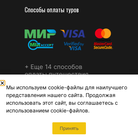
Способы оплаты туров
+ Еще 14 способов
оплаты путешествия
Мы используем cookie-файлы для наилучшего
представления нашего сайта. Продолжая
использовать этот сайт, вы соглашаетесь с
использованием cookie-файлов.
©2026 Турагентство Турсфера - Поиск туров от надежных
туроператоров, официальный сайт турфирмы ТУРСФЕРА -
турагентства во всех районах Санкт-Петербурга
Принять