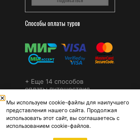
Способы оплаты туров
+ Еще 14 способов
оплаты путешествия
Мы используем cookie-файлы для наилучшего
представления нашего сайта. Продолжая
использовать этот сайт, вы соглашаетесь с
использованием cookie-файлов.
©2026 Турагентство Турсфера - Поиск туров от надежных
туроператоров, официальный сайт турфирмы ТУРСФЕРА -