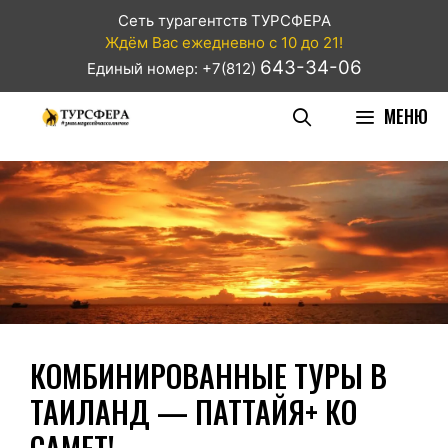
Сеть турагентств ТУРСФЕРА
Ждём Вас ежедневно с 10 до 21!
643-34-06
Единый номер: +7(812)
МЕНЮ
КОМБИНИРОВАННЫЕ ТУРЫ В
ТАИЛАНД — ПАТТАЙЯ+ КО
САМЕТ!