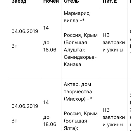
Заезд
Ночей
Отель
Пит.
Мармарис,
вилла -*
14
04.06.2019
HB
Россия,
Крым
завтраки
до
(Большая
Вт
и ужины
18.06
Алушта):
Семидворье-
Канака
Актер, дом
творчества
(Мисхор) -*
14
04.06.2019
HB
Россия,
Крым
до
завтраки
Вт
(Большая
18.06
и ужины
Ялта):