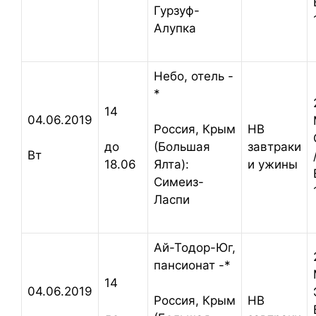
Гурзуф-
Алупка
Небо, отель -
*
14
04.06.2019
HB
Россия,
Крым
завтраки
до
(Большая
Вт
и ужины
18.06
Ялта):
Симеиз-
Ласпи
Ай-Тодор-Юг,
пансионат -*
14
04.06.2019
HB
Россия,
Крым