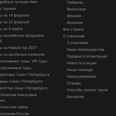
дебные путешествия
Сейшелы
с туризм
Венесуэла
ы на 14 февраля
Абхазия
ы на 23 февраля
Армения
ы на 8 марта
Все страны
ы на майские праздники
О компании
6
О компании
ы на Новый год 2027
Наши преимущества
ы на школьные каникулы
Подарки и розыгрыши
клюзивные туры, VIP туры
Новости и акции
курсионные туры
Наша команда
ераторы Санкт-Петербурга
Наши реквизиты
ирмы Санкт-Петербурга
Отзывы
ентства Санкт-Петербурга
Способы оплаты туров
тические поисковые
Вакансии
емы
тические сайты
омпании России