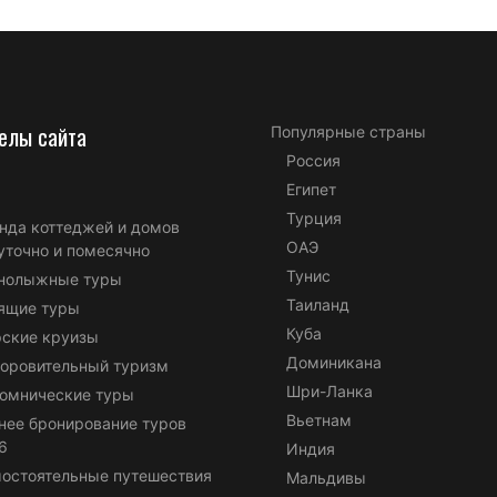
елы сайта
Популярные страны
Россия
Египет
Турция
нда коттеджей и домов
ОАЭ
уточно и помесячно
Тунис
нолыжные туры
Таиланд
ящие туры
Куба
ские круизы
Доминикана
оровительный туризм
Шри-Ланка
омнические туры
Вьетнам
нее бронирование туров
6
Индия
остоятельные путешествия
Мальдивы