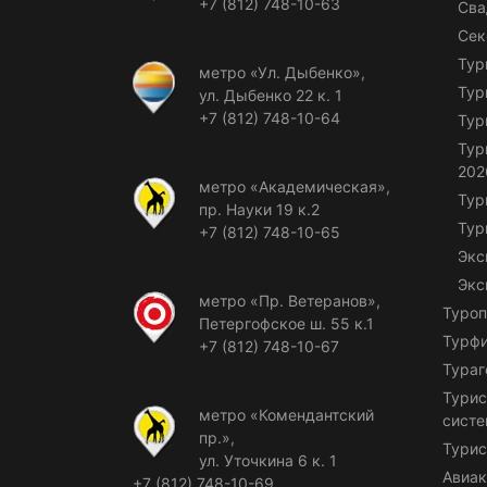
+7 (812) 748-10-63
Сва
Сек
Тур
метро «Ул. Дыбенко»,
Тур
ул. Дыбенко 22 к. 1
+7 (812) 748-10-64
Тур
Тур
202
метро «Академическая»,
Тур
пр. Науки 19 к.2
Тур
+7 (812) 748-10-65
Экс
Экс
метро «Пр. Ветеранов»,
Туроп
Петергофское ш. 55 к.1
Турф
+7 (812) 748-10-67
Тураг
Турис
метро «Комендантский
сист
пр.»,
Турис
ул. Уточкина 6 к. 1
Авиак
+7 (812) 748-10-69