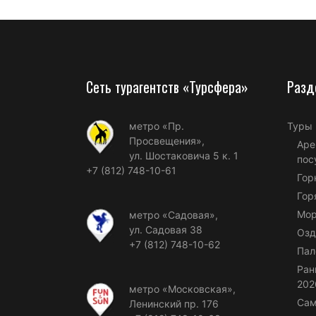
Сеть турагентств «Турсфера»
Разд
метро «Пр.
Туры
Просвещения»,
Аре
ул. Шостаковича 5 к. 1
пос
+7 (812) 748-10-61
Гор
Гор
Мор
метро «Садовая»,
ул. Садовая 38
Озд
+7 (812) 748-10-62
Пал
Ран
202
метро «Московская»,
Сам
Ленинский пр. 176