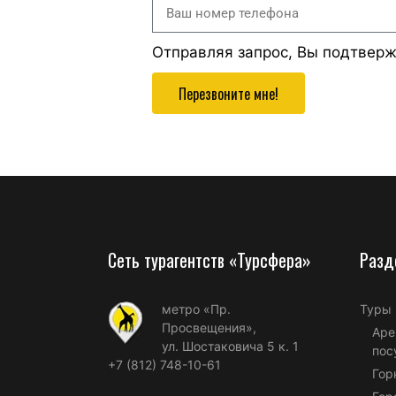
Отправляя запрос, Вы подтвер
Перезвоните мне!
Сеть турагентств «Турсфера»
Разд
метро «Пр.
Туры
Просвещения»,
Аре
ул. Шостаковича 5 к. 1
пос
+7 (812) 748-10-61
Гор