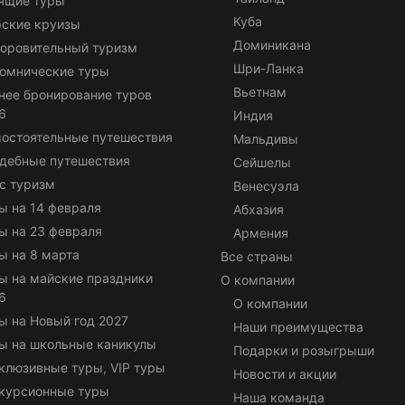
ящие туры
Куба
ские круизы
Доминикана
оровительный туризм
Шри-Ланка
омнические туры
Вьетнам
нее бронирование туров
6
Индия
остоятельные путешествия
Мальдивы
дебные путешествия
Сейшелы
с туризм
Венесуэла
ы на 14 февраля
Абхазия
ы на 23 февраля
Армения
ы на 8 марта
Все страны
ы на майские праздники
О компании
6
О компании
ы на Новый год 2027
Наши преимущества
ы на школьные каникулы
Подарки и розыгрыши
клюзивные туры, VIP туры
Новости и акции
курсионные туры
Наша команда