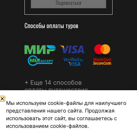
Способы оплаты туров
+ Еще 14 способов
оплаты путешествия
Мы используем cookie-файлы для наилучшего
представления нашего сайта. Продолжая
использовать этот сайт, вы соглашаетесь с
использованием cookie-файлов.
©2026 Турагентство Турсфера - Поиск туров от надежных
туроператоров, официальный сайт турфирмы ТУРСФЕРА -